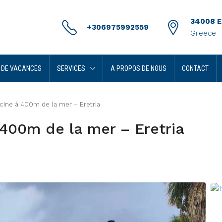
34008 Er
+306975992559
Greece
 DE VACANCES
SERVICES
A PROPOS DE NOUS
CONTACT
scine à 400m de la mer – Eretria
 400m de la mer – Eretria