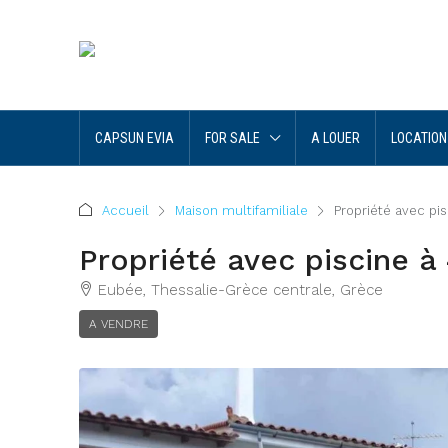
CAPSUN EVIA
FOR SALE
A LOUER
LOCATION
Accueil
Maison multifamiliale
Propriété avec pi
Propriété avec piscine à
Eubée, Thessalie-Grèce centrale, Grèce
A VENDRE