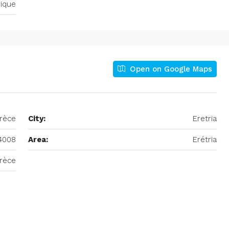
rique
Open on Google Maps
Grèce
City:
Eretria
4008
Area:
Erétria
rèce