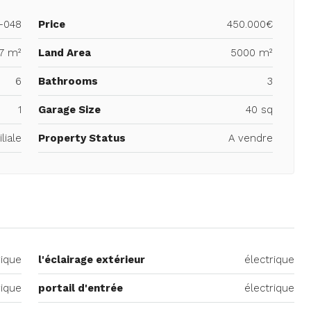
-048
Price
450.000€
7 m²
Land Area
5000 m²
6
Bathrooms
3
1
Garage Size
40 sq
liale
Property Status
A vendre
rique
l'éclairage extérieur
électrique
rique
portail d'entrée
électrique