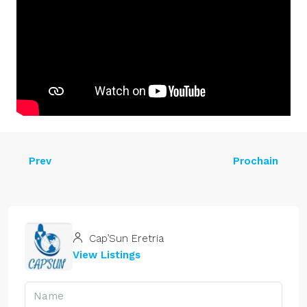
Prev
Prochain
Cap’Sun Eretria
View Listings