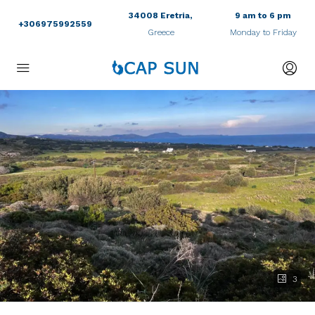
34008 Eretria,
9 am to 6 pm
+306975992559
Greece
Monday to Friday
3