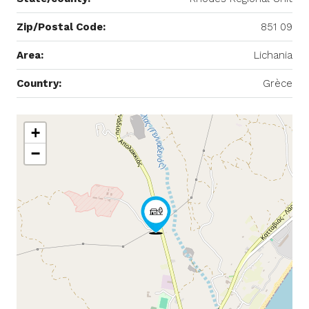
Zip/Postal Code:
851 09
Area:
Lichania
Country:
Grèce
+
−