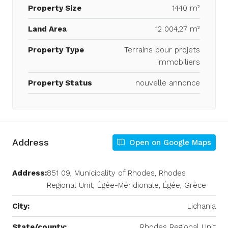
Property Size
1440 m²
Land Area
12 004,27 m²
Property Type
Terrains pour projets
immobiliers
Property Status
nouvelle annonce
Address
Open on Google Maps
Address:
851 09, Municipality of Rhodes, Rhodes
Regional Unit, Égée-Méridionale, Égée, Grèce
City:
Lichania
State/county:
Rhodes Regional Unit