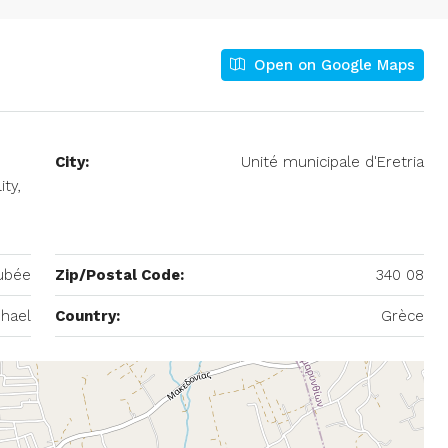
Open on Google Maps
City:
Unité municipale d'Eretria
ity,
Eubée
Zip/Postal Code:
340 08
phael
Country:
Grèce