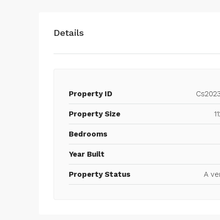
Details
Property ID
Cs2023
Property Size
1
Bedrooms
Year Built
Property Status
A ve