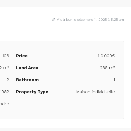
Mis à jour le décembre 11, 2025 à 11:25 am
-106
Price
110.000€
12 m²
Land Area
288 m²
2
Bathroom
1
1982
Property Type
Maison individuelle
ndre