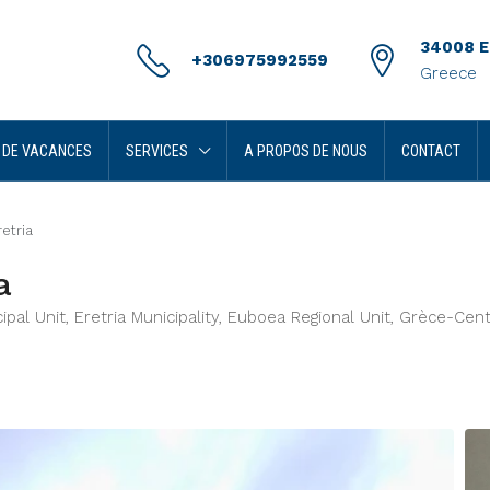
34008 Er
+306975992559
Greece
 DE VACANCES
SERVICES
A PROPOS DE NOUS
CONTACT
etria
a
pal Unit, Eretria Municipality, Euboea Regional Unit, Grèce-Cen