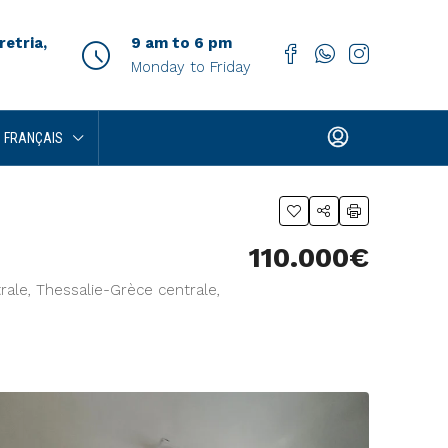
etria,
9 am to 6 pm
Monday to Friday
FRANÇAIS
110.000€
trale, Thessalie-Grèce centrale,