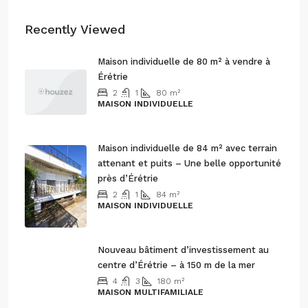
Recently Viewed
Maison individuelle de 80 m² à vendre à
Érétrie
2
1
80
m²
MAISON INDIVIDUELLE
165.000€
Maison individuelle de 84 m² avec terrain
attenant et puits – Une belle opportunité
près d’Érétrie
2
1
84
m²
MAISON INDIVIDUELLE
160.000€
Nouveau bâtiment d’investissement au
centre d’Érétrie – à 150 m de la mer
4
3
180
m²
MAISON MULTIFAMILIALE