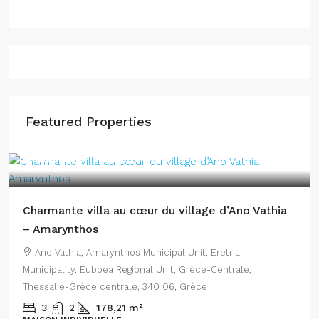
360.000€
Featured Properties
Nouveau prix
298.000€
335.000€
Charmante villa au cœur du village d’Ano Vathia
– Amarynthos
Ano Vathia, Amarynthos Municipal Unit, Eretria
Municipality, Euboea Regional Unit, Grèce-Centrale,
Thessalie-Grèce centrale, 340 06, Grèce
3
2
178,21
m²