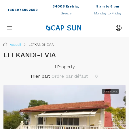
34008 Eretria,
9 am to 6 pm
+306975992559
Greece
Monday to Friday
Accueil
LEFKANDI-EVIA
LEFKANDI-EVIA
1 Property
Trier par:
Ordre par défaut
A VENDRE