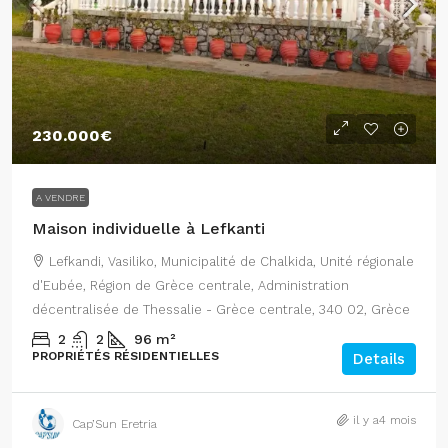
230.000€
A VENDRE
Maison individuelle à Lefkanti
Lefkandi, Vasiliko, Municipalité de Chalkida, Unité régionale
d'Eubée, Région de Grèce centrale, Administration
décentralisée de Thessalie - Grèce centrale, 340 02, Grèce
2
2
96
m²
PROPRIÉTÉS RÉSIDENTIELLES
Details
il y a4 mois
Cap’Sun Eretria