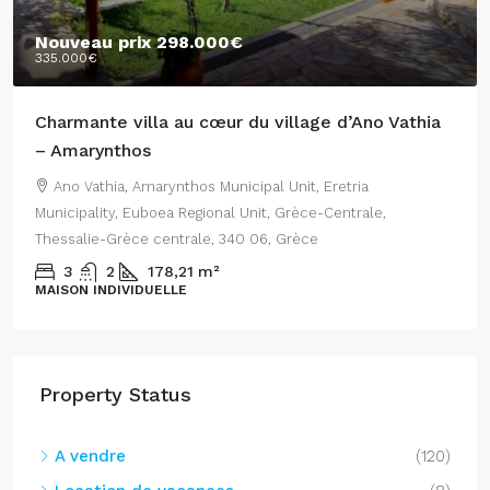
Nouveau prix
298.000€
335.000€
Charmante villa au cœur du village d’Ano Vathia
– Amarynthos
Ano Vathia, Amarynthos Municipal Unit, Eretria
Municipality, Euboea Regional Unit, Grèce-Centrale,
Thessalie-Grèce centrale, 340 06, Grèce
3
2
178,21
m²
MAISON INDIVIDUELLE
Property Status
A vendre
(120)