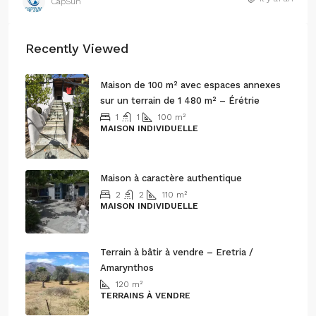
CapSun
Recently Viewed
Maison de 100 m² avec espaces annexes
sur un terrain de 1 480 m² – Érétrie
1
1
100
m²
MAISON INDIVIDUELLE
250.000€
Maison à caractère authentique
2
2
110
m²
MAISON INDIVIDUELLE
150.000€
Terrain à bâtir à vendre – Eretria /
Amarynthos
120
m²
TERRAINS À VENDRE
170.000€