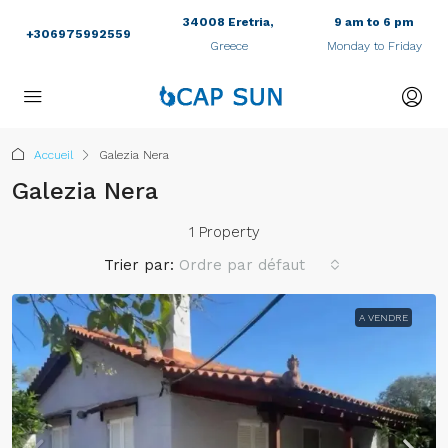
34008 Eretria,
9 am to 6 pm
+306975992559
Greece
Monday to Friday
Accueil
Galezia Nera
Galezia Nera
1 Property
Trier par:
Ordre par défaut
A VENDRE