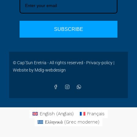
SUBSCRIBE
© Cap’Sun Eretria - All rights reserved -
Privacy-policy
|
Website by
Mdlg-webdesign
English
(
Anglais
)
Français
Ελληνικά
(
Grec moderne
)