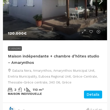
120.000€
A VENDRE
Maison indépendante + chambre d’hôtes studio
– Amarynthos
Galazia Nera, Amarynthos, Amarynthos Municipal Unit,
Eretria Municipality, Euboea Regional Unit, Grèce-Centrale,
Thessalie-Grèce centrale, 340 06, Grèce
3
1
110
m²
MAISON INDIVIDUELLE
Details
il y a1 an