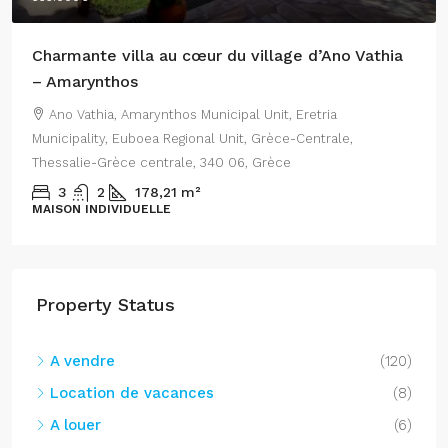
Charmante villa au cœur du village d’Ano Vathia
– Amarynthos
Ano Vathia, Amarynthos Municipal Unit, Eretria
Municipality, Euboea Regional Unit, Grèce-Centrale,
Thessalie-Grèce centrale, 340 06, Grèce
3
2
178,21
m²
MAISON INDIVIDUELLE
Property Status
A vendre
(120)
Location de vacances
(8)
A louer
(6)