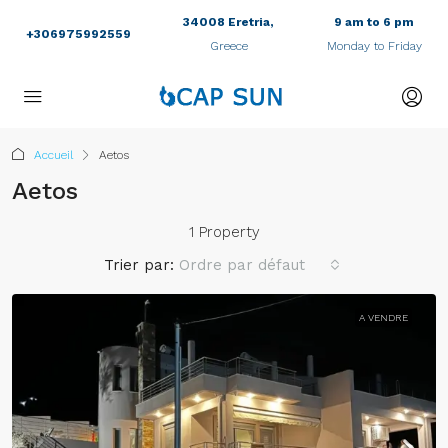
34008 Eretria,
9 am to 6 pm
+306975992559
Greece
Monday to Friday
Accueil
Aetos
Aetos
1 Property
Trier par:
Ordre par défaut
A VENDRE