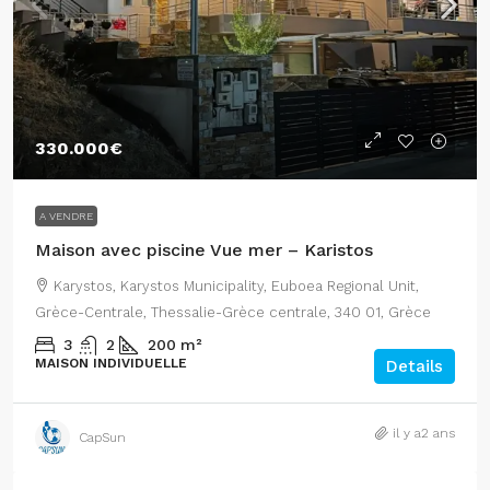
330.000€
A VENDRE
Maison avec piscine Vue mer – Karistos
Karystos, Karystos Municipality, Euboea Regional Unit,
Grèce-Centrale, Thessalie-Grèce centrale, 340 01, Grèce
3
2
200
m²
MAISON INDIVIDUELLE
Details
il y a2 ans
CapSun