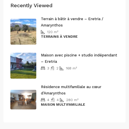
Recently Viewed
Terrain à bâtir à vendre – Eretria /
Amarynthos
120
m²
TERRAINS À VENDRE
170.000€
Maison avec piscine + studio indépendant
– Eretria
3
2
168
m²
par mois /
700€
Résidence multifamiliale au cœur
d’Amarynthos
4
4
280
m²
MAISON MULTIFAMILIALE
300.000€