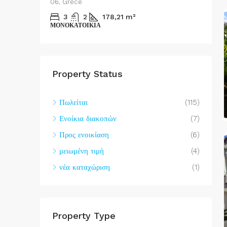
06, Grèce
3
2
178,21
m²
ΜΟΝΟΚΑΤΟΙΚΊΑ
Property Status
Πωλείται
(115)
Ενοίκια διακοπών
(7)
Προς ενοικίαση
(6)
μειωμένη τιμή
(4)
νέα καταχώριση
(1)
Property Type