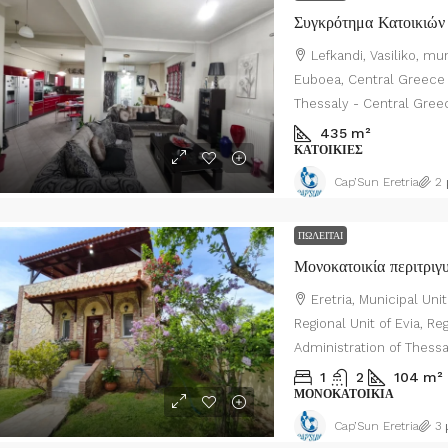
Lefkandi, Vasiliko, mun
Euboea, Central Greece r
Thessaly - Central Gree
435
m²
ΚΑΤΟΙΚΊΕΣ
Cap’Sun Eretria
2 
ΠΩΛΕΊΤΑΙ
Eretria, Municipal Unit 
Regional Unit of Evia, R
Administration of Thess
1
2
104
m²
ΜΟΝΟΚΑΤΟΙΚΊΑ
Cap’Sun Eretria
3 