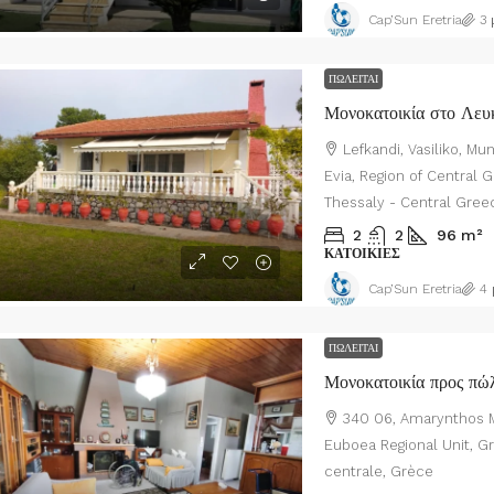
Cap’Sun Eretria
3 
ΠΩΛΕΊΤΑΙ
Μονοκατοικία στο Λευ
Lefkandi, Vasiliko, Mun
Evia, Region of Central 
Thessaly - Central Gree
2
2
96
m²
ΚΑΤΟΙΚΊΕΣ
Cap’Sun Eretria
4 
ΠΩΛΕΊΤΑΙ
Μονοκατοικία προς πώ
340 06, Amarynthos Mun
Euboea Regional Unit, G
centrale, Grèce