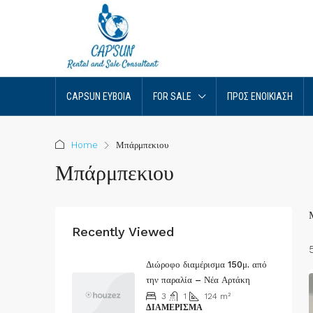
CAPSUN ΕΎΒΟΙΑ
FOR SALE
ΠΡΟΣ ΕΝΟΙΚΊΑΣΗ
Home
Μπάρμπεκιου
Μπάρμπεκιου
Recently Viewed
Διώροφο διαμέρισμα 150μ. από
την παραλία – Νέα Αρτάκη
3
1
124
m²
ΔΙΑΜΈΡΙΣΜΑ