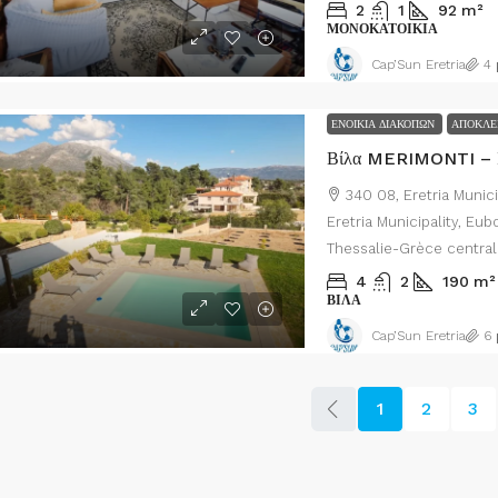
2
1
92
m²
ΜΟΝΟΚΑΤΟΙΚΊΑ
Cap’Sun Eretria
4 
ΕΝΟΊΚΙΑ ΔΙΑΚΟΠΏΝ
ΑΠΟΚΛΕΙ
340 08, Eretria Munic
Eretria Municipality, Eu
Thessalie-Grèce central
4
2
190
m²
ΒΊΛΑ
Cap’Sun Eretria
6 
1
2
3