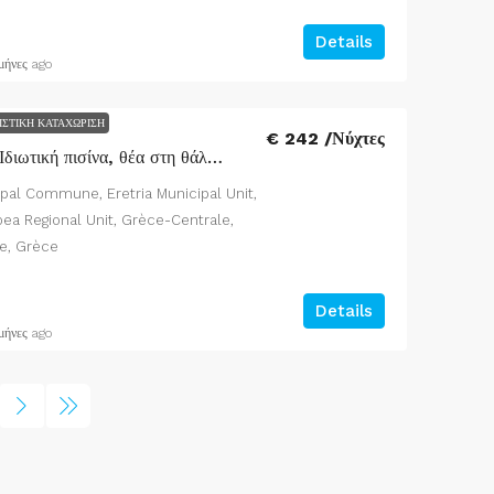
Details
μήνες ago
ΣΤΙΚΉ ΚΑΤΑΧΏΡΙΣΗ
€ 242 /Νύχτες
Βίλα MERIMONTI – Ιδιωτική πισίνα, θέα στη θάλασσα και το βουνό, 8 άτομα
ipal Commune, Eretria Municipal Unit,
boea Regional Unit, Grèce-Centrale,
e, Grèce
Details
μήνες ago