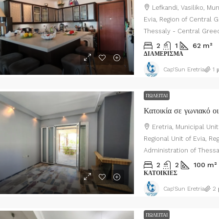
Lefkandi, Vasiliko, Mun
Evia, Region of Central 
Thessaly - Central Gree
2
1
62
m²
ΔΙΑΜΈΡΙΣΜΑ
Cap’Sun Eretria
1 
ΠΩΛΕΊΤΑΙ
Κατοικία σε γωνιακό ο
Eretria, Municipal Unit 
Regional Unit of Evia, R
Administration of Thess
2
2
100
m²
ΚΑΤΟΙΚΊΕΣ
Cap’Sun Eretria
2 
ΠΩΛΕΊΤΑΙ