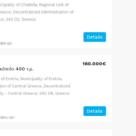
icipality of Chalkida, Regional Unit of
Greece, Decentralized Administration of
ce, 340 02, Greece
Details
μήνα ago
160.000€
ικόπεδο 450 τ.μ.
of Eretria, Municipality of Eretria,
egion of Central Greece, Decentralized
aly - Central Greece, 340 08, Greece
Details
μήνες ago