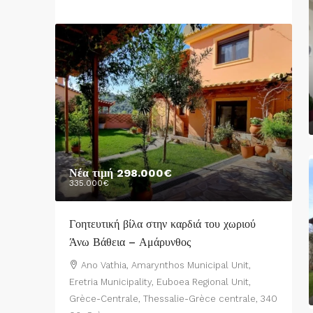
Νέα τιμή
298.000€
335.000€
Γοητευτική βίλα στην καρδιά του χωριού
Άνω Βάθεια – Αμάρυνθος
Ano Vathia, Amarynthos Municipal Unit,
Eretria Municipality, Euboea Regional Unit,
Grèce-Centrale, Thessalie-Grèce centrale, 340