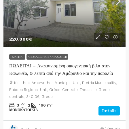
220.000€
ΠΩΛΕΊΤΑΙ
ΑΠΟΚΛΕΙΣΤΙΚΉ ΚΑΤΑΧΏΡΙΣΗ
ΠΩΛΕΙΤΑΙ – Ανακαινισμένη οικογενειακή βίλα στην
Καλλιθέα, 5 λεπτά από την Αμάρυνθο και την παραλία
Kallithea, Amarynthos Municipal Unit, Eretria Municipality,
Euboea Regional Unit, Grèce-Centrale, Thessalie-Grèce
centrale, 340 06, Grèce
3
2
166
m²
ΜΟΝΟΚΑΤΟΙΚΊΑ
Details
1 έτος ago