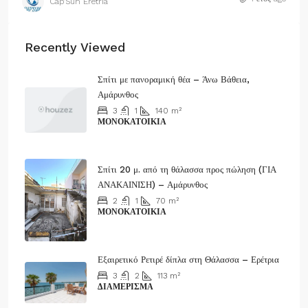
Cap’Sun Eretria
Recently Viewed
Σπίτι με πανοραμική θέα – Άνω Βάθεια,
Αμάρυνθος
3
1
140
m²
ΜΟΝΟΚΑΤΟΙΚΊΑ
50.000€
Σπίτι 20 μ. από τη θάλασσα προς πώληση (ΓΙΑ
ΑΝΑΚΑΙΝΙΣΗ) – Αμάρυνθος
2
1
70
m²
ΜΟΝΟΚΑΤΟΙΚΊΑ
83.000€
Εξαιρετικό Ρετιρέ δίπλα στη Θάλασσα – Ερέτρια
3
2
113
m²
ΔΙΑΜΈΡΙΣΜΑ
500.000€