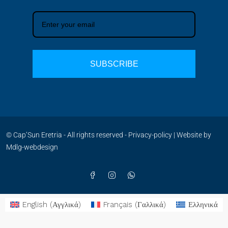
SUBSCRIBE
© Cap’Sun Eretria - All rights reserved -
Privacy-policy
| Website by
Mdlg-webdesign
English
(
Αγγλικά
)
Français
(
Γαλλικά
)
Ελληνικά