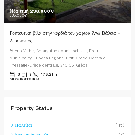
Νέα τιμή
298.000€
335.000€
Γοητευτική βίλα στην καρδιά του χωριού Άνω Βάθεια –
Αμάρυνθος
Ano Vathia, Amarynthos Municipal Unit, Eretria
Municipality, Euboea Regional Unit, Grèce-Centrale,
Thessalie-Grèce centrale, 340 06, Grèce
3
2
178,21
m²
ΜΟΝΟΚΑΤΟΙΚΊΑ
Property Status
Πωλείται
(115)
Ενοίκια διακοπών
(7)