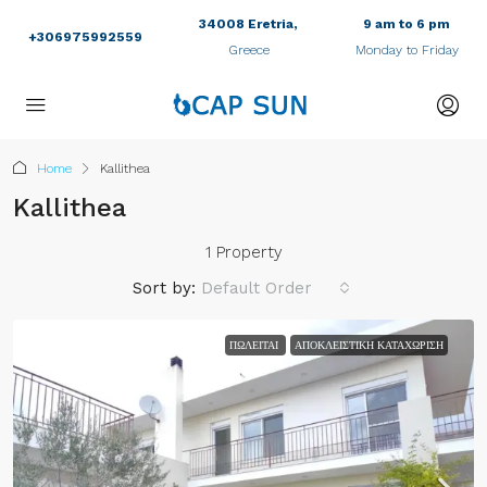
34008 Eretria,
9 am to 6 pm
+306975992559
Greece
Monday to Friday
Home
Kallithea
Kallithea
1 Property
Sort by:
Default Order
ΠΩΛΕΊΤΑΙ
ΑΠΟΚΛΕΙΣΤΙΚΉ ΚΑΤΑΧΏΡΙΣΗ