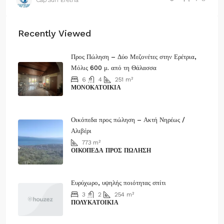
Cap’Sun Eretria
Recently Viewed
Προς Πώληση – Δύο Μεζονέτες στην Ερέτρια,
Μόλις 600 μ. από τη Θάλασσα
6
4
251
m²
ΜΟΝΟΚΑΤΟΙΚΊΑ
190.000€
Οικόπεδα προς πώληση – Ακτή Νηρέως /
Αλιβέρι
773
m²
ΟΙΚΌΠΕΔΑ ΠΡΟΣ ΠΏΛΗΣΗ
30.000€
Ευρύχωρο, υψηλής ποιότητας σπίτι
3
2
254
m²
ΠΟΛΥΚΑΤΟΙΚΊΑ
280.000€