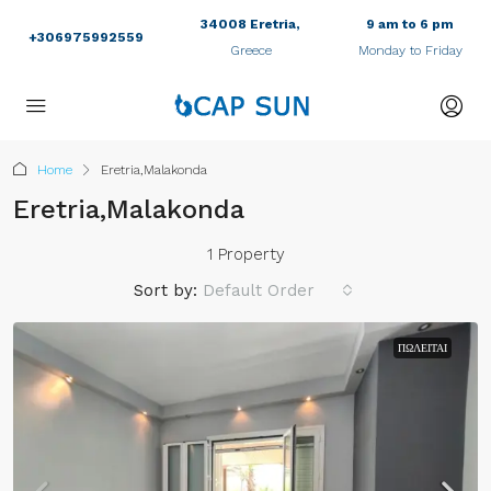
34008 Eretria,
9 am to 6 pm
+306975992559
Greece
Monday to Friday
Home
Eretria,Malakonda
Eretria,Malakonda
1 Property
Sort by:
Default Order
ΠΩΛΕΊΤΑΙ