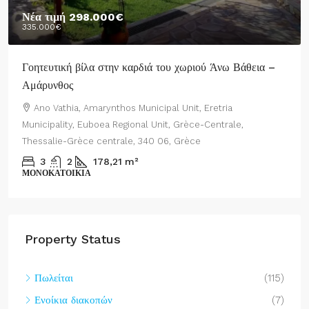
Νέα τιμή
298.000€
335.000€
Γοητευτική βίλα στην καρδιά του χωριού Άνω Βάθεια –
Αμάρυνθος
Ano Vathia, Amarynthos Municipal Unit, Eretria
Municipality, Euboea Regional Unit, Grèce-Centrale,
Thessalie-Grèce centrale, 340 06, Grèce
3
2
178,21
m²
ΜΟΝΟΚΑΤΟΙΚΊΑ
Property Status
Πωλείται
(115)
Ενοίκια διακοπών
(7)