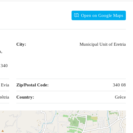
Open on Google Maps
City:
Municipal Unit of Eretria
a,
, 340
 Evia
Zip/Postal Code:
340 08
rétria
Country:
Grèce