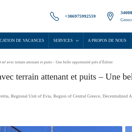
34008
+306975992559
Greec
CATION DE VACANCES
SERVICES
A PROPOS DE NOUS
m² avec terrain attenant et puits – Une belle opportunité près d’Érétrie
ec terrain attenant et puits – Une be
retria, Regional Unit of Evia, Region of Central Greece, Decentralized A