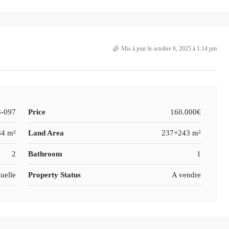
Mis à jour le octobre 6, 2025 à 1:14 pm
-097
Price
160.000€
84 m²
Land Area
237+243 m²
2
Bathroom
1
uelle
Property Status
A vendre