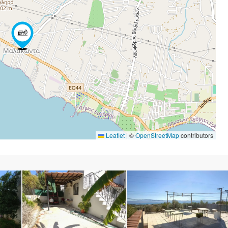
Leaflet
|
©
OpenStreetMap
contributors