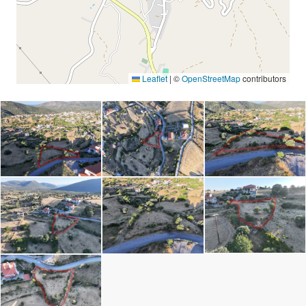
Leaflet
|
©
OpenStreetMap
contributors