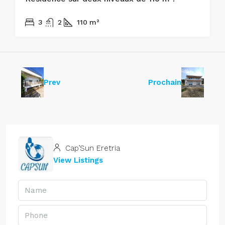
170.000€
3
2
110
m²
Prev
Prochain
Cap’Sun Eretria
View Listings