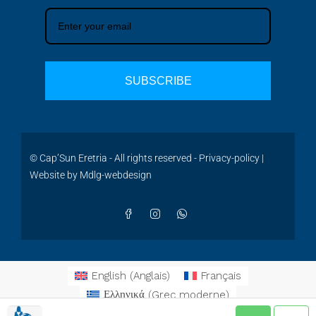
SUBSCRIBE
© Cap’Sun Eretria - All rights reserved -
Privacy-policy
|
Website by
Mdlg-webdesign
English
(
Anglais
)
Français
Ελληνικά
(
Grec moderne
)