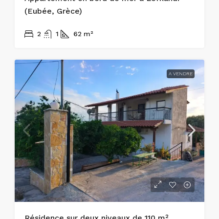
(Eubée, Grèce)
215.000€
2
1
62
m²
A VENDRE
Résidence sur deux niveaux de 110 m².