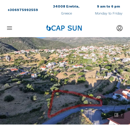
34008 Eretria,
9 am to 6 pm
+306975992559
Greece
Monday to Friday
7