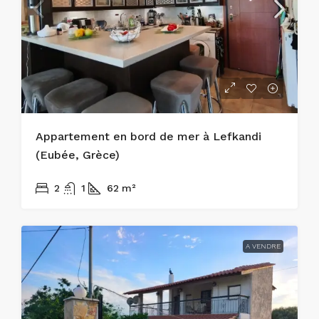
Appartement en bord de mer à Lefkandi
(Eubée, Grèce)
215.000€
2
1
62
m²
A VENDRE