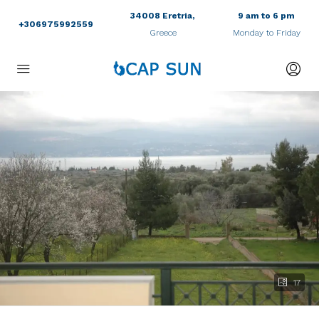
34008 Eretria,
9 am to 6 pm
+306975992559
Greece
Monday to Friday
17