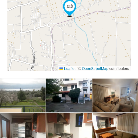
Leaflet
|
©
OpenStreetMap
contributors