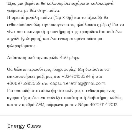
Έξω, μια βεράντα θα καλωσορίσει ευχάριστα καλοκαιρινά
γεύματα, με θέα στην πισίνα.
Η αρκετά μεγάλη πισίνα (12μ x 6μ) και το τζακούζι θα
ενθουσιάσουν όλη την οικογένεια τις ηλιόλουστες μέρες! Για να
γίνει πιο οικονομική η συντήρησή της, τροφοδοτείται από ένα
πηγάδι (γεώτρηση) και ένα ενσωματωμένο σύστημα
φιλτραρίσματος.
Απόσταση από την παραλία 450 μέτρα
Θα θέλατε περισσότερες πληροφορίες; Μη διστάσετε να
επικοινωνήσετε μαζί μας στο +32470108394 ή στο
+306975992559 στο capsun.eretria@gmail.com.
Για οποιαδήποτε επίσκεψη στο ακίνητο, ο ενδιαφερόμενος
αγοραστής πρέπει να επιδείξει ταυτότητα ή διαβατήριο, καθώς
και τον αριθμό AFM, σύμφωνα με τον Νόμο 4072/11.4.2012.
Energy Class