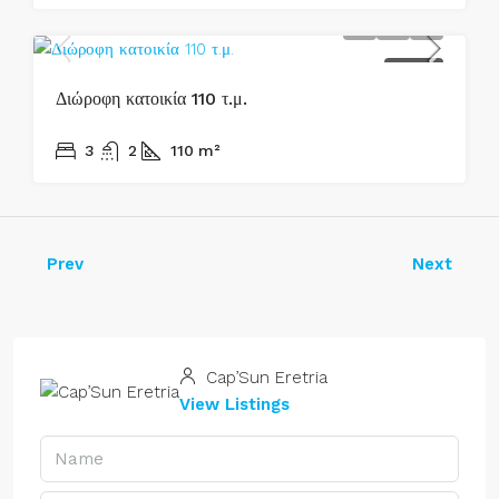
ΠΩΛΕΊΤΑΙ
Διώροφη κατοικία 110 τ.μ.
170.000€
3
2
110
m²
Prev
Next
Cap’Sun Eretria
View Listings