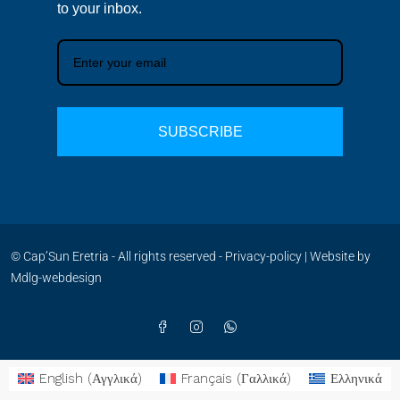
to your inbox.
SUBSCRIBE
© Cap’Sun Eretria - All rights reserved -
Privacy-policy
| Website by
Mdlg-webdesign
English
(
Αγγλικά
)
Français
(
Γαλλικά
)
Ελληνικά