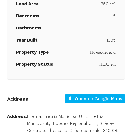
Land Area
1350 m²
Bedrooms
5
Bathrooms
3
Year Built
1995
Property Type
Πολυκατοικία
Property Status
Πωλείται
Address
Open on Google Maps
Address:
Eretria, Eretria Municipal Unit, Eretria
Municipality, Euboea Regional Unit, Grèce-
Centrale, Thessalie-Grèce centrale, 340 08,