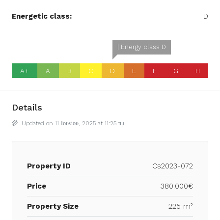
Energetic class:
D
| Energy class D
A+
A
B
C
D
E
F
G
H
Details
Updated on 11 Ιουνίου, 2025 at 11:25 πμ
Property ID
Cs2023-072
Price
380.000€
Property Size
225 m²