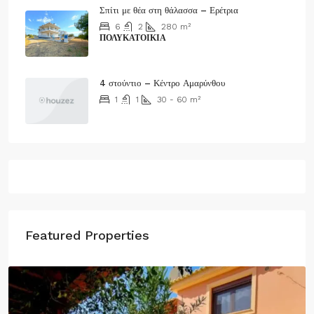
Σπίτι με θέα στη θάλασσα – Ερέτρια
6
2
280
m²
ΠΟΛΥΚΑΤΟΙΚΊΑ
370.000€
4 στούντιο – Κέντρο Αμαρύνθου
1
1
30 - 60
m²
55€/Night
Featured Properties