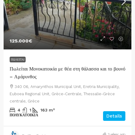
125.000€
ΠΩΛΕΊΤΑΙ
Πωλείται Μονοκατοικία με θέα στη θάλασσα και το βουνό
– Αμάρυνθος
340 06, Amarynthos Municipal Unit, Eretria Municipality,
Euboea Regional Unit, Grèce-Centrale, Thessalie-Grèce
centrale, Grèce
4
1
163
m²
ΠΟΛΥΚΑΤΟΙΚΊΑ
Details
3 μήνες ago