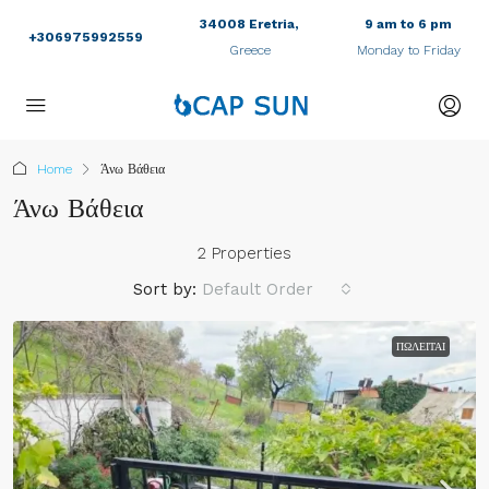
34008 Eretria,
9 am to 6 pm
+306975992559
Greece
Monday to Friday
Home
Άνω Βάθεια
Άνω Βάθεια
2 Properties
Sort by:
Default Order
ΠΩΛΕΊΤΑΙ