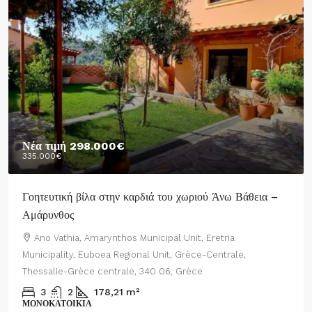
Νέα τιμή
298.000€
335.000€
Γοητευτική βίλα στην καρδιά του χωριού Άνω Βάθεια –
Αμάρυνθος
Ano Vathia, Amarynthos Municipal Unit, Eretria
Municipality, Euboea Regional Unit, Grèce-Centrale,
Thessalie-Grèce centrale, 340 06, Grèce
3
2
178,21
m²
ΜΟΝΟΚΑΤΟΙΚΊΑ