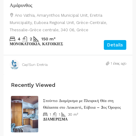
Αμάρυνθος
Ano Vathia, Amarynthos Municipal Unit, Eretria
Municipality, Euboea Regional Unit, Grèce-Centrale,
Thessalie-Grèce centrale, 340 06, Grèce
4
2
150
m²
ΜΟΝΟΚΑΤΟΙΚΊΑ, ΚΑΤΟΙΚΊΕΣ
Details
1 έτος ago
Cap’Sun Eretria
Recently Viewed
Στούντιο Διαμέρισμα με Πλευρική Θέα στη
Θάλασσα στο Λευκαντί, Εύβοια – 3ος Όροφος
1
1
30
m²
ΔΙΑΜΈΡΙΣΜΑ
80.000€